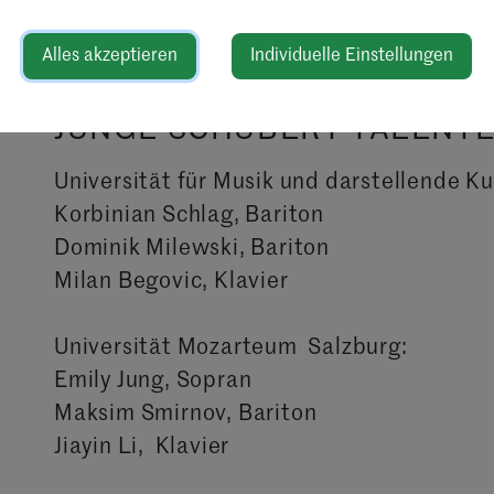
Alles akzeptieren
Individuelle Einstellungen
JUNGE SCHUBERT TALENTE
Universität für Musik und darstellende 
Korbinian Schlag, Bariton
Dominik Milewski, Bariton
Milan Begovic, Klavier
Universität Mozarteum Salzburg:
Emily Jung, Sopran
Maksim Smirnov, Bariton
Jiayin Li, Klavier