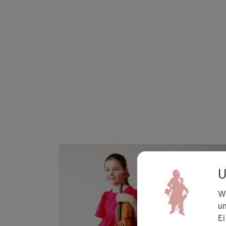
W
un
Ei